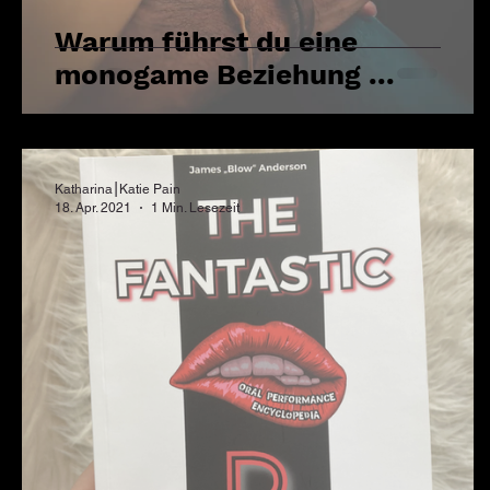
Warum führst du eine
monogame Beziehung ...
Katharina⎮Katie Pain
18. Apr. 2021
1 Min. Lesezeit