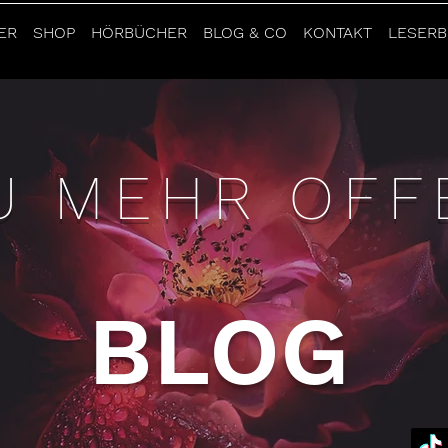
ER
SHOP
HÖRBÜCHER
BLOG & CO
KONTAKT
LESERB
U MEHR OFF
BLOG