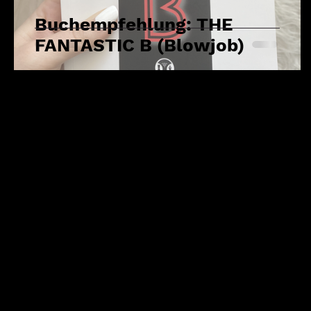
Buchempfehlung: THE
FANTASTIC B (Blowjob)