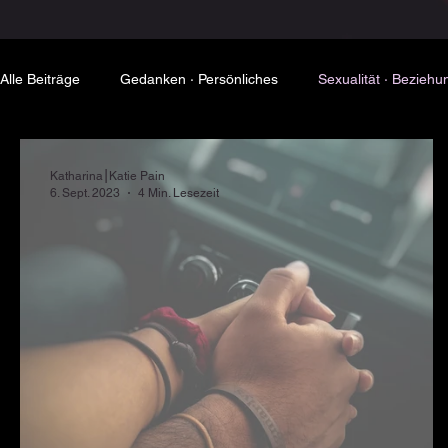
Alle Beiträge
Gedanken ∙ Persönliches
Sexualität ∙ Beziehu
Dominanz & Submission
Katharina⎮Katie Pain
6. Sept. 2023
4 Min. Lesezeit