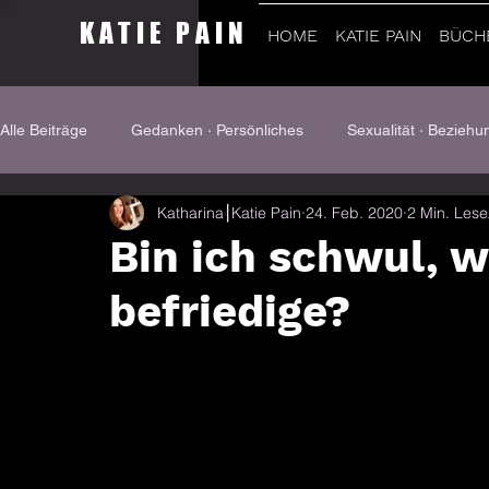
KATIE PAIN
HOME
KATIE PAIN
BÜCH
Alle Beiträge
Gedanken ∙ Persönliches
Sexualität ∙ Beziehu
Katharina⎮Katie Pain
24. Feb. 2020
2 Min. Lese
Gastbeiträge
Dominanz & Submission
Bin ich schwul, w
befriedige?