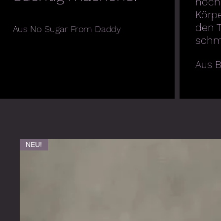
hoch
Körp
den 
Aus No Sugar From Daddy
schme
Aus B
NEU!