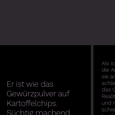
Als 
die A
sie a
Er ist wie das
schli
das G
Gewürzpulver auf
Reali
Kartoffelchips.
und n
schr
Süchtig machend.