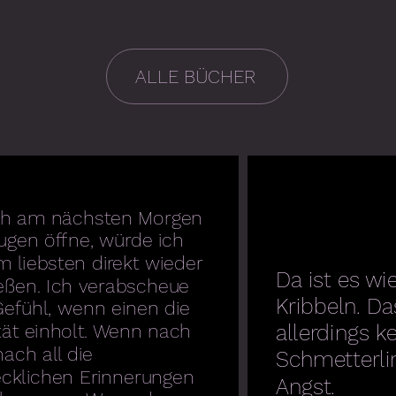
ALLE BÜCHER
ich am nächsten Morgen
ugen öffne, würde ich
m liebsten direkt wieder
Da ist es wi
eßen. Ich verabscheue
Kribbeln. Da
efühl, wenn einen die
tät einholt. Wenn nach
allerdings k
ach all die
Schmetterlin
ecklichen Erinnerungen
Angst.