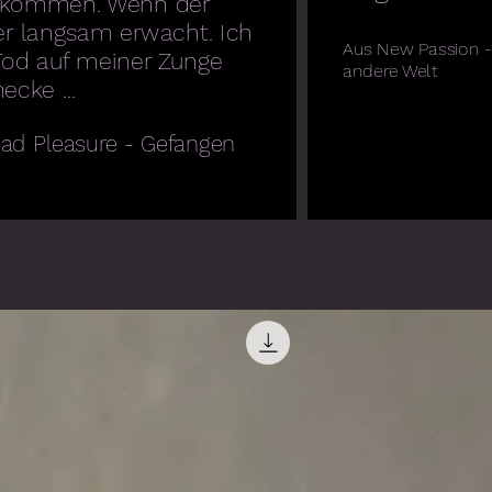
kommen. Wenn der
er langsam erwacht. Ich
Aus New Passion - 
Tod auf meiner Zunge
andere Welt
cke ...
ad Pleasure - Gefangen