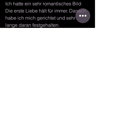
Ich hatte ein sehr romantisches Bild: 
Die erste Liebe hält für immer. Danach 
habe ich mich gerichtet und sehr 
lange daran festgehalten.
Fakt A: Ich wollte anfangs nicht mal mit 
ihm zusammenkommen, von "wahrer" 
Liebe konnte also nie die Rede sein.
Fakt B: Habe ich mir das eingeredet, 
weil ich froh war, dass ich überhaupt 
jemanden kennengelernt habe, mit 
dem ich soweit klarkam und er auch 
mit mir ... Der Gedanke daran, dass 
unsere Beziehung ein Ablaufdatum 
hat, hat mir schlichtweg Angst 
gemacht. 
Ich wusste damals schon, dass ich 
etwas anders ticke, als die meisten 
und habe mich nur mit sehr wenigen 
Menschen wohl gefühlt. Und da ich 