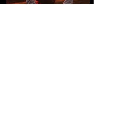
13. Jan. 2023
∙
4
Min.
Ich kann nicht betrogen
werden
... "Ja, weil du Single bist."
Das ist zwar wahr, aber
darauf möchte ich nicht
hinaus. Das wäre zu
einfach; dafür bräuchte ich
nicht...
448
2
3
Mehr laden