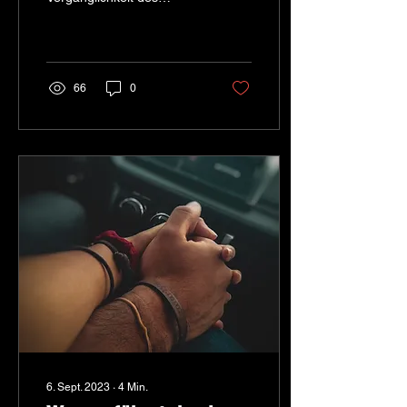
Lebens und den Tod nach.
Da kam in mir die Frage
auf, wie eine Welt
aussehen...
66
0
6. Sept. 2023
∙
4
Min.