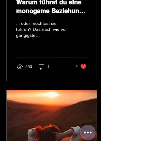
Warum führst du eine
monogame Beziehung
...
... oder möchtest sie
führen? Das nach wie vor
gängigste
Beziehungsmodell ist die
Monogamie. Als ich ein
Teenager war und der
Wunsch nach...
553
1
2