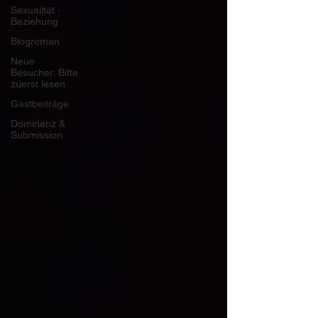
Sexualität ∙
Beziehung
Blogroman
Neue
Besucher: Bitte
zuerst lesen
Gastbeiträge
Dominanz &
Submission