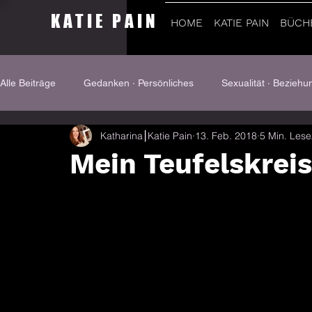
KATIE PAIN
HOME
KATIE PAIN
BÜCH
Alle Beiträge
Gedanken ∙ Persönliches
Sexualität ∙ Beziehu
Katharina⎮Katie Pain
13. Feb. 2018
5 Min. Lese
Gastbeiträge
Dominanz & Submission
Mein Teufelskreis 