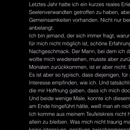
Letztes Jahr hatte ich ein kurzes reales Erle
Seelenverwandten getroffen zu haben, aber 
Gemeinsamkeiten vorhanden. Nicht nur beru
anbelangt.
Ich bin jemand, der sich immer fragt, waru
für mich nicht möglich ist, schöne Erfahrun
Nachgeschmack. Der Mann, bei dem ich das 
wollte mich wiedersehen, musste aber zurück
Monaten zurückkommen, ist er aber nicht. D
Es ist aber so typisch, dass diejenigen, für 
Interesse empfinden, wie ich. Und tatsächl
die mir Hoffnung gaben, dass ich mich doch
Und beide wenige Male, konnte ich diesem
am Ende hingeführt hätte, weiß man eh nicht
Ich komme aus meinem Teufelskreis nicht h
allein zu bleiben. Was mich nicht traurig
keine intensiven, positiven zwischenmens