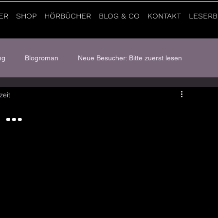
ER
SHOP
HÖRBÜCHER
BLOG & CO
KONTAKT
LESERB
ng
Blogroman
Neue Besucher: Bitte zuerst lesen
zeit
...