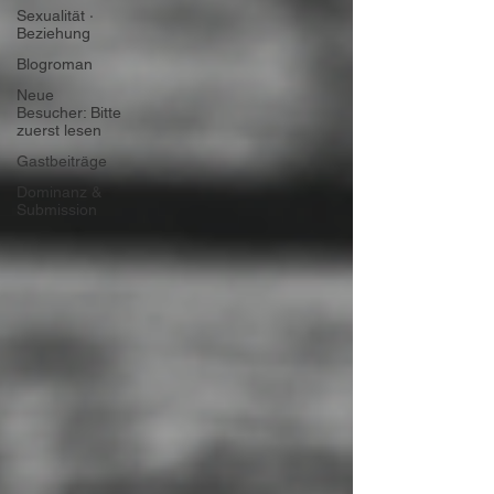
Sexualität ∙
Beziehung
Blogroman
Neue
Besucher: Bitte
zuerst lesen
Gastbeiträge
Dominanz &
Submission