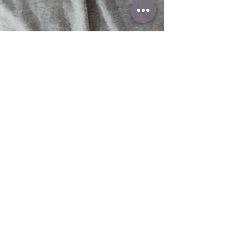
Katharina⎮Katie Pain
24. Juni 2021
3 Min. Lesezeit