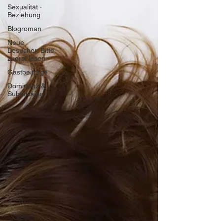
Sexualität ∙
Beziehung
Blogroman
Neue
Besucher: Bitte
zuerst lesen
Gastbeiträge
Dominanz &
Submission