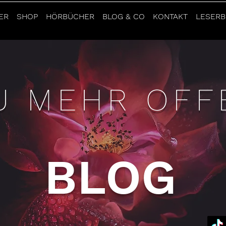
ER
SHOP
HÖRBÜCHER
BLOG & CO
KONTAKT
LESERB
U MEHR OFF
BLOG