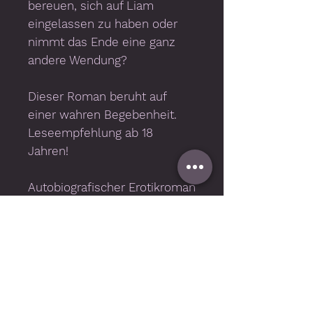
bereuen, sich auf Liam
eingelassen zu haben oder
nimmt das Ende eine ganz
andere Wendung?
Dieser Roman beruht auf
einer wahren Begebenheit.
Leseempfehlung ab 18
Jahren!
Autobiografischer Erotikroman
376 Seiten (Printausgabe)
Band 2 von 2
Wichtige Informationen
Technische Voraussetzungen
Für die Nutzung benötigen Sie