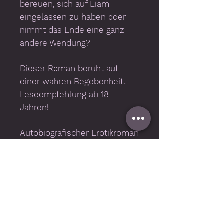
bereuen, sich auf Liam
eingelassen zu haben oder
nimmt das Ende eine ganz
andere Wendung?
Dieser Roman beruht auf
einer wahren Begebenheit.
Leseempfehlung ab 18
Jahren!
Autobiografischer Erotikroman
376 Seiten (Printausgabe)
Band 2 von 2
Wichtige Informationen
Technische Voraussetzungen
Für die Nutzung benötigen Sie