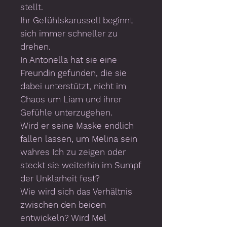
stellt.
Ihr Gefühlskarussell beginnt
sich immer schneller zu
drehen.
In Antonella hat sie eine
Freundin gefunden, die sie
dabei unterstützt, nicht im
Chaos um Liam und ihrer
Gefühle unterzugehen.
Wird er seine Maske endlich
fallen lassen, um Melina sein
wahres Ich zu zeigen oder
steckt sie weiterhin im Sumpf
der Unklarheit fest?
Wie wird sich das Verhältnis
zwischen den beiden
entwickeln? Wird Mel