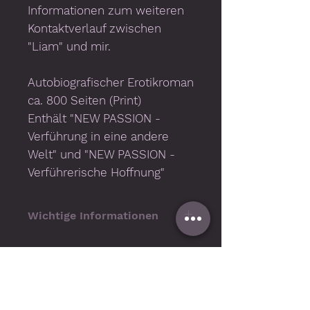
Informationen zum weiteren
Kontaktverlauf zwischen
"Liam" und mir.
Autobiografischer Erotikroman
ca. 800 Seiten (Print)
Enthält "NEW PASSION -
Verführung in eine andere
Welt" und "NEW PASSION -
Verführerische Hoffnung"
Wichtige Informationen
Technische Voraussetzungen
Für die Nutzung benötigen Sie
bestimmte
Systemvoraussetzungen und
Wiedergabe-Software, z.B. die