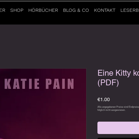
ER
SHOP
HÖRBÜCHER
BLOG & CO
KONTAKT
LESERB
Eine Kitty k
(PDF)
Price
€1.00