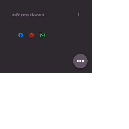
Informationen
Technische Voraussetzungen
Für die Nutzung benötigen Sie
bestimmte
Systemvoraussetzungen und
Wiedergabe-Software, z.B. die
kostenlose ReadEra App für
Android, Apple iBooks oder einen
eReader etc..
Abonniere meinen
Telegram Kanal
, um keine neuen
Beiträge & Veröffentlichungen zu verpassen!