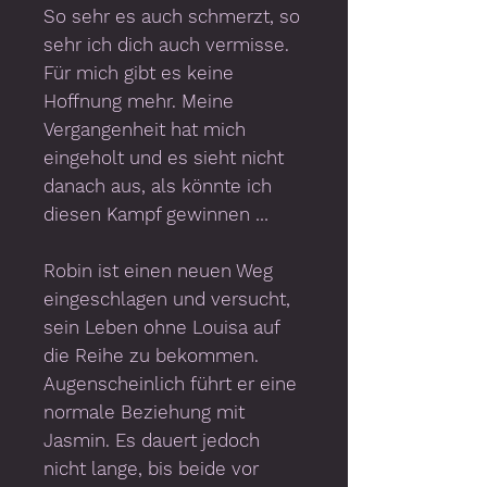
So sehr es auch schmerzt, so
sehr ich dich auch vermisse.
Für mich gibt es keine
Hoffnung mehr. Meine
Vergangenheit hat mich
eingeholt und es sieht nicht
danach aus, als könnte ich
diesen Kampf gewinnen …
Robin ist einen neuen Weg
eingeschlagen und versucht,
sein Leben ohne Louisa auf
die Reihe zu bekommen.
Augenscheinlich führt er eine
normale Beziehung mit
Jasmin. Es dauert jedoch
nicht lange, bis beide vor