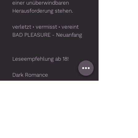
einer unüberwindbaren
Herausforderung stehen.
verletzt ∙ vermisst ∙ vereint
BAD PLEASURE
- Neuanfang
Leseempfehlung ab 18!
Dark Romance
304 Seiten (Printausgabe)
Band 3 von 3
Wichtige Informationen
Technische Voraussetzungen
Für die Nutzung benötigen Sie
bestimmte