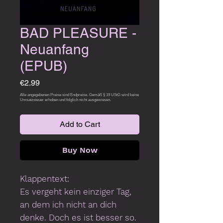
BAD PLEASURE -
Neuanfang
(EPUB)
Price
€2.99
Add to Cart
Buy Now
Klappentext:
Es vergeht kein einziger Tag,
an dem ich nicht an dich
denke. Doch es ist besser so.