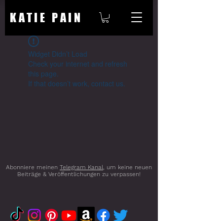
KATIE PAIN
Widget Didn’t Load
Check your internet and refresh
this page.
If that doesn’t work, contact us.
Abonniere meinen
Telegram Kanal
, um keine neuen
Beiträge & Veröffentlichungen zu verpassen!