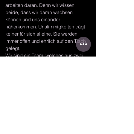
arbeiten daran. Denn wir wissen 
beide, dass wir daran wachsen 
können und uns einander 
näherkommen. Unstimmigkeiten trägt 
keiner für sich alleine. Sie werden 
immer offen und ehrlich auf den Tisch 
gelegt.
Wir sind ein Team, welches aus zwei 
Individuen besteht. 
Ich weiß, dass du für mich da bist und 
mir den Rücken stärkst, wenn es von 
Nöten ist. Ebenso tue ich dies 
bedingungslos für dich.
Ich liebe deine menschliche 
Unvollkommenheit und du die meine. 
Ich vertraue darauf, dass wir einander 
finden. 