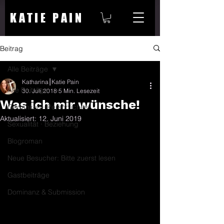
KATIE PAIN
Beitrag
Alle Beiträge
Katharina⎮Katie Pain
Alle Beiträge
30. Juli 2018
5 Min. Lesezeit
Was ich mir wünsche!
Gedanken ∙ Persönliches
Aktualisiert:
12. Juni 2019
Sexualität ∙ Beziehung
Blogroman
Neue Besucher: Bitte zuerst lesen
Gastbeiträge
Dominanz & Submission